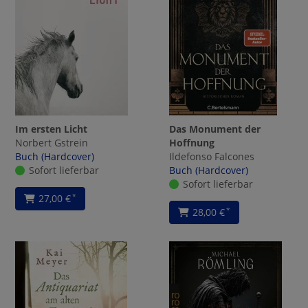
Im ersten Licht
Das Monument der
Norbert Gstrein
Hoffnung
Buch (Hardcover)
Ildefonso Falcones
Sofort lieferbar
Buch (Hardcover)
Sofort lieferbar
27,00 €
*
28,00 €
*