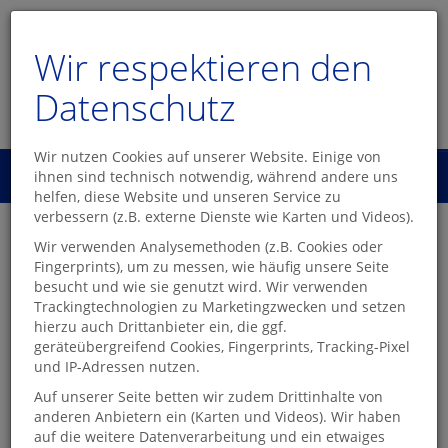
Wir respektieren den
Datenschutz
Wir nutzen Cookies auf unserer Website. Einige von
Menü
ihnen sind technisch notwendig, während andere uns
0
helfen, diese Website und unseren Service zu
verbessern (z.B. externe Dienste wie Karten und Videos).
Willkommen in der
Wir verwenden Analysemethoden (z.B. Cookies oder
Fingerprints), um zu messen, wie häufig unsere Seite
Buchhandlung Hoffmann -
besucht und wie sie genutzt wird. Wir verwenden
Trackingtechnologien zu Marketingzwecken und setzen
Ihre Buchhandlung für Eutin
hierzu auch Drittanbieter ein, die ggf.
und Ostholstein
geräteübergreifend Cookies, Fingerprints, Tracking-Pixel
und IP-Adressen nutzen.
📚
Unser Sortiment für Sie:
Auf unserer Seite betten wir zudem Drittinhalte von
Romane, Krimis, Sachbücher, Ratgeber, Kinderbücher,
anderen Anbietern ein (Karten und Videos). Wir haben
Hörbücher und kleine Geschenkideen
auf die weitere Datenverarbeitung und ein etwaiges