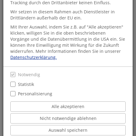
Tracking durch den Drittanbieter keinen Einfluss.
📱
5 Millionen eBooks verfügbar:
Wir setzen in diesem Rahmen auch Dienstleister in
Digitale Literatur zum sofortigen Download
Drittländern außerhalb der EU ein.
🛒
Click & Collect - Einfach online bestellen:
Mit Ihrer Auswahl, indem Sie z.B. auf "Alle akzeptieren"
✅ Bequem im Online-Shop bestellen
klicken, willigen Sie in die oben beschriebenen
✅ Portofrei nach Hause liefern lassen
Vorgänge und die Datenübermittlung in die USA ein. Sie
✅ Oder am nächsten Tag abholen in der Petersstraße 17,
können Ihre Einwilligung mit Wirkung für die Zukunft
23701 Eutin
widerrufen. Mehr Informationen finden Sie in unserer
Datenschutzerklärung.
🌱
Gut für die Umwelt:
Klimaschonende Lieferung in Mehrwegwannen über Nacht
Notwendig
unterstützt den nachhaltigen Buchhandel vor Ort
Statistik
Wir freuen uns auf Ihren Besuch - online und in unserer
Buchhandlung! 💙
Personalisierung
Alle akzeptieren
Nicht notwendige ablehnen
Aktuelles aus unserer
Auswahl speichern
Buchhandlung